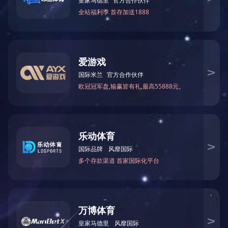
在线留言
了解更多 →
人事部
您可以把您的简历投递至邮箱
如符合我们的要求，我们会尽快安排面试
hr@ytfkr.com