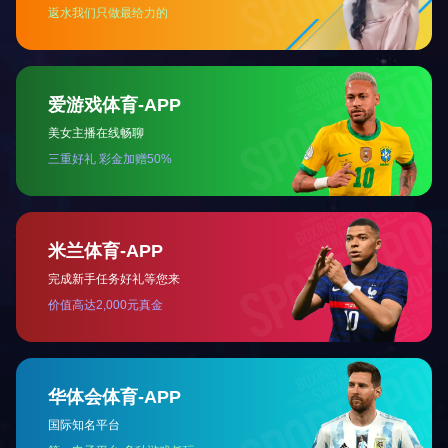
产品筛选
联系开云体育-开云(中国) 技术团队
获取定制化解决方案
18032816787
support@ytfkr.com
EVO-TEC
订阅我们的最新动态
订阅
视频号
公众号
抖音号