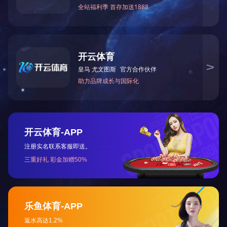
快速原型验证（视项目情况而定）
对于一些复杂或创新性的应用，我们可协助进行概念设计和初步验
证。
全程技术支持
从项目初期的需求分析，到方案设计、生产制造，再到现场安装调试
和后期维护，开云体育-开云(中国) 将为您提供全生命周期的技术支
持。
微信
立即联系我们
联系我们