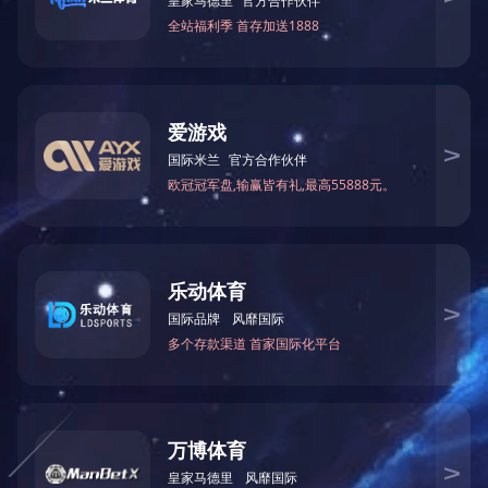
即刻咨询，开启智能驱动之旅
您是否正在为特定的物料搬运难题而困扰？您是否在寻找一种更高
效、更经济的线性驱动方式？您是否想了解刚性链如何能具体应用于
您的生产流程，为您带来实实在在的效益提升？别再犹豫！现在就联
系开云体育-开云(中国) 的专家顾问团队。
免费方案咨询
无论您处于项目的哪个阶段，我们都乐于为您提供初步的技术交流和
方案建议。