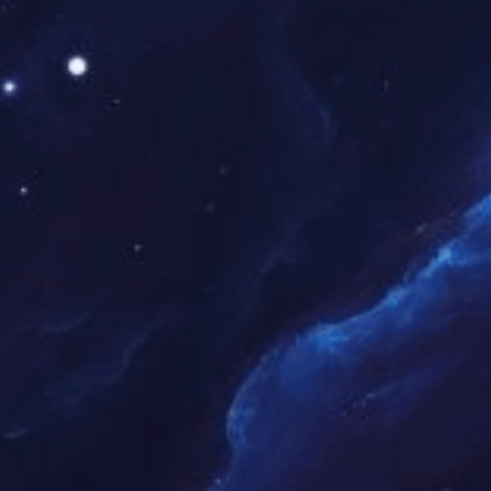
为什么选择开
四大核心优势
技术壁垒：全球领先的
全链条服务：从设计到
标杆案例背书：覆盖高
创新基因：持续超越的
探索更多