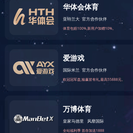
开云体育-开云(中国) 简介
发展历
开云体育
关于开云体育-开云(中国)
深耕技术，驱动全球工业升级
开云体育-开云(中国) 机械设备成立于2017年，是一
场景化创新应用为核心竞争力的全球机械装备企业。自创