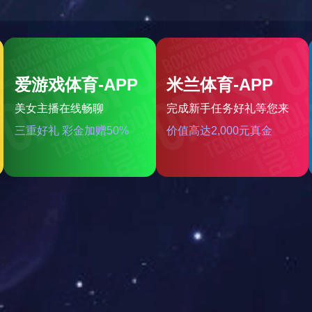
革”的核心使命，构建了覆
域的一体化产品与服务体
术与运营团队，开云体育-开
的全链条闭环服务能力。凭借
全球20多个国家和地区的
际级剧院及工业制造巨头
为核心支点，深耕工业传动领
于成为全球工业传动技术领