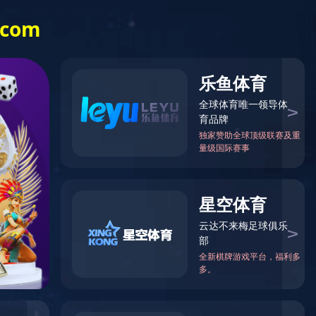
Language
新闻动态
产品咨询
关于开云体育-开云(中国)
联系我们