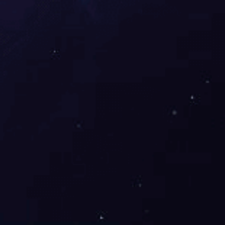
微信
司团队
联系我们
产品筛选