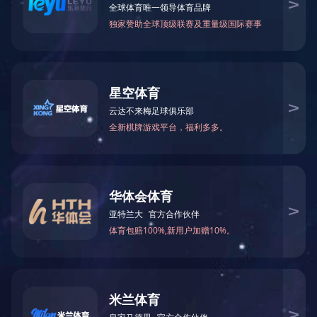
伸缩桅杆 垂直
开云体育-开云(中国) 刚性链伸缩
桅杆垂直型由多节刚性链嵌套组
成，可实现垂直方向的多级伸缩举
升，通过精密的锁止机构确保伸缩
了解详情
过程的稳定性与安全性，适配航空
航天精密升降设备、重型工程机械
的高空作业需求。
伸缩桅杆 水平
开云体育-开云(中国) 刚性链伸缩
桅杆水平型采用分段式刚性链结
构，可完成水平方向的长距离伸缩
动作，链体末端配备高精度定位组
了解详情
件，能在船舶制造、自动化流水线
辅助设备中实现精准的物料抓取与
位置对接。