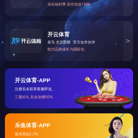
无论您处于项目的哪个阶段，我们都乐于为您提供初步的技术交流和
方案建议。
快速原型验证（视项目情况而定）
对于一些复杂或创新性的应用，我们可协助进行概念设计和初步验
证。
全程技术支持
从项目初期的需求分析，到方案设计、生产制造，再到现场安装调试
和后期维护，开云体育-开云(中国) 将为您提供全生命周期的技术支
持。
微信