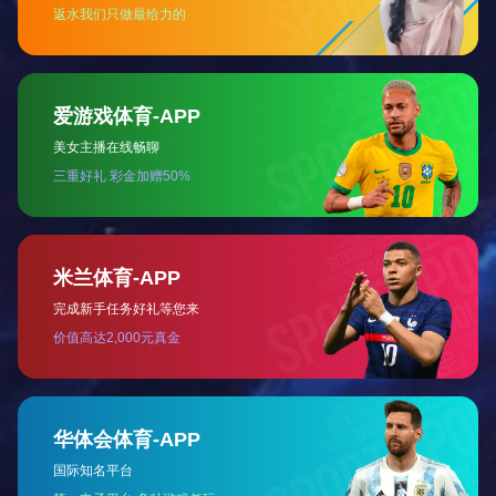
排绳准卷扬机
专为舞台吊杆设计，可垂直提升布
景、灯光等载荷。其模块化结构易
于集成到舞台机械系统中，配合控
制系统实现单点吊装设备的精准升
了解详情
降定位。支持灵活调速适配不同工
况。结构紧凑便于安装维护适用于
剧场、演播厅等场景的快速布场需
求。
顶部自排绳卷扬机
开云体育-开云(中国) 吊杆用卷扬
机是现代舞台机械技术的高度集成
体现。其核心特点在于高安全性
（多重冗余保护）、高精度（闭环
了解详情
矢量控制+高分辨率编码器）、高
可靠性（优质部件+稳健设计）、
高效节能（变频驱动）以及优异的
负载适应性和同步控制能力。这些
技术特点共同支撑其实现安全可靠