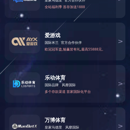
度。
了解详情
排绳准卷扬机
卷扬机与减速机之间的连接方式为
扭力臂形式，确保卷扬机的主动轴
与从动轴的同轴度和主动轴的圆
度。
了解详情
顶部自排绳卷扬机
卷扬机与减速机之间的连接方式为
扭力臂形式，确保卷扬机的主动轴
与从动轴的同轴度和主动轴的圆
度。
了解详情