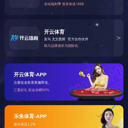
底部自排绳卷扬机
卷扬机与减速机之间的连接方式为
扭力臂形式，确保卷扬机的主动轴
与从动轴的同轴度和主动轴的圆
度。
了解详情
单点吊机
卷扬机与减速机之间的连接方式为
扭力臂形式，确保卷扬机的主动轴
与从动轴的同轴度和主动轴的圆
度。
了解详情