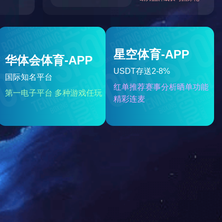
如何能具体应用于您的生产流程，为您带来实
团队。