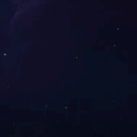
解决方案
服务支持
关于开云体育-开云(中
工业
选型指导
开云体育-开云(中国) 简介
O-T
舞台
技术文档
发展历程
新能源换电站
常见问题
企业荣誉
仓储物流
视频资料
开云体育
特种机械
售后服务
人才发展