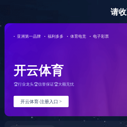
开云体育
support@ytfkr.com
开云体育-开云
开云体育
EV
推拉链
型号描述