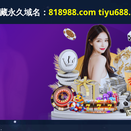
(中国)
产品中心
解决方案
服务支持
O-T