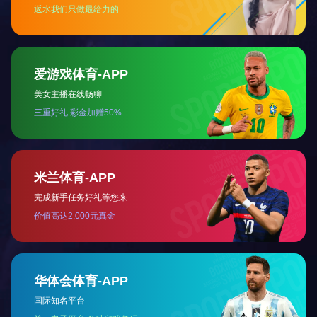
是否能接收个人档案？
Q
往届毕业生是否可以投递校招岗位?
Q
如果签约后，可否先到公司实习?实习期间是否提
Q
供住宿?
在应聘过程中遇到问题，如何联系工作人员？
Q
微信
欢迎提出您的建议
联系我们